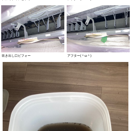
吹き出し口ビフォー
アフター(＾ω＾)