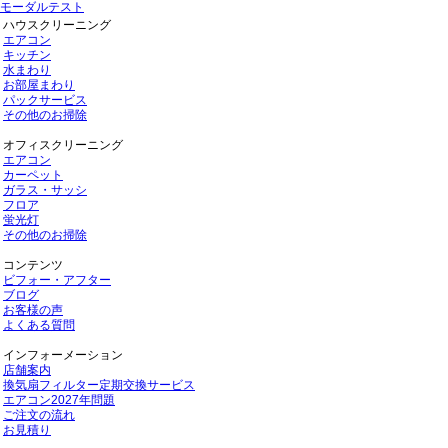
モーダルテスト
ハウスクリーニング
エアコン
キッチン
水まわり
お部屋まわり
パックサービス
その他のお掃除
オフィスクリーニング
エアコン
カーペット
ガラス・サッシ
フロア
蛍光灯
その他のお掃除
コンテンツ
ビフォー・アフター
ブログ
お客様の声
よくある質問
インフォーメーション
店舗案内
換気扇フィルター定期交換サービス
エアコン2027年問題
ご注文の流れ
お見積り