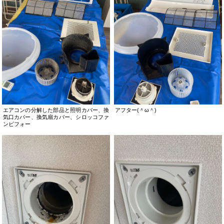
エアコンの分解した部品と照明カバー、換
アフター(＾ω＾)
気口カバー、換気扇カバー、シロッコファ
ンビフォー