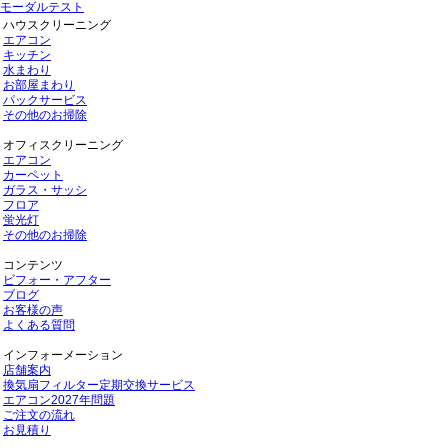
モーダルテスト
ハウスクリーニング
エアコン
キッチン
水まわり
お部屋まわり
パックサービス
その他のお掃除
オフィスクリーニング
エアコン
カーペット
ガラス・サッシ
フロア
蛍光灯
その他のお掃除
コンテンツ
ビフォー・アフター
ブログ
お客様の声
よくある質問
インフォーメーション
店舗案内
換気扇フィルター定期交換サービス
エアコン2027年問題
ご注文の流れ
お見積り