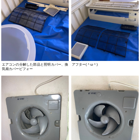
エアコンの分解した部品と照明カバー、換
アフター(＾ω＾)
気扇カバービフォー