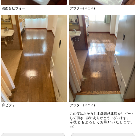
洗面台ビフォー
アフター(＾ω＾)
床ビフォー
アフター(＾ω＾)
この度はおそうじ本舗川越北店をリピート
して頂き、誠にありがとうございます。
今後ともよろしくお願いいたします。
m(__)m