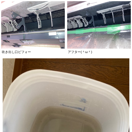
吹き出し口ビフォー
アフター(＾ω＾)