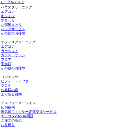
モーダルテスト
ハウスクリーニング
エアコン
キッチン
水まわり
お部屋まわり
パックサービス
その他のお掃除
オフィスクリーニング
エアコン
カーペット
ガラス・サッシ
フロア
蛍光灯
その他のお掃除
コンテンツ
ビフォー・アフター
ブログ
お客様の声
よくある質問
インフォーメーション
店舗案内
換気扇フィルター定期交換サービス
エアコン2027年問題
ご注文の流れ
お見積り