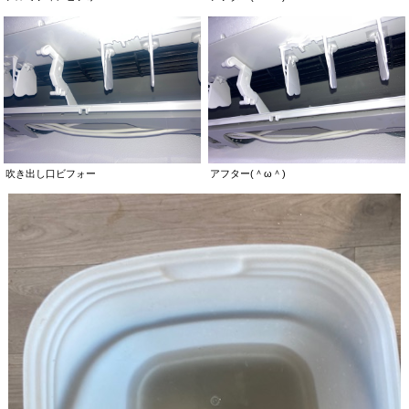
吹き出し口ビフォー
アフター(＾ω＾)