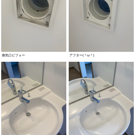
換気口ビフォー
アフター(＾ω＾)