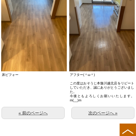
床ビフォー
アフター(＾ω＾)
この度はおそうじ本舗川越北店をリピート
していただき、誠にありがとうございまし
た。
今後ともよろしくお願いいたします。
m(__)m
« 前のページへ
次のページへ »