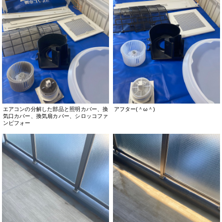
エアコンの分解した部品と照明カバー、換
アフター(＾ω＾)
気口カバー、換気扇カバー、シロッコファ
ンビフォー