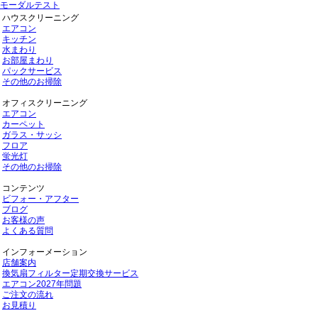
モーダルテスト
ハウスクリーニング
エアコン
キッチン
水まわり
お部屋まわり
パックサービス
その他のお掃除
オフィスクリーニング
エアコン
カーペット
ガラス・サッシ
フロア
蛍光灯
その他のお掃除
コンテンツ
ビフォー・アフター
ブログ
お客様の声
よくある質問
インフォーメーション
店舗案内
換気扇フィルター定期交換サービス
エアコン2027年問題
ご注文の流れ
お見積り