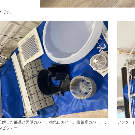
水です。
分解した部品と照明カバー、換気口カバー、換気扇カバー、シ
アフター(
ンビフォー