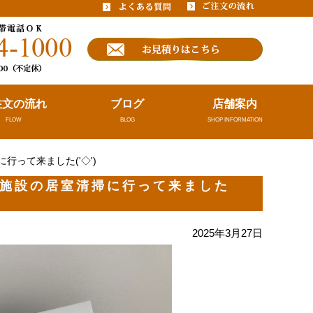
注文の流れ
ブログ
店舗案内
FLOW
BLOG
SHOP INFORMATION
って来ました('◇')ゞ
施設の居室清掃に行って来ました
2025年3月27日