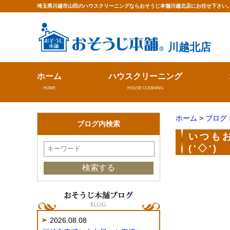
埼玉県川越市山田のハウスクリーニングならおそうじ本舗川越北店にお任せ下さい
川越北店
ホーム
ハウスクリーニング
HOME
HOUSE CLEANING
ホーム
>
ブログ
ブログ内検索
いつも
('◇')ゞ
2026.08.08