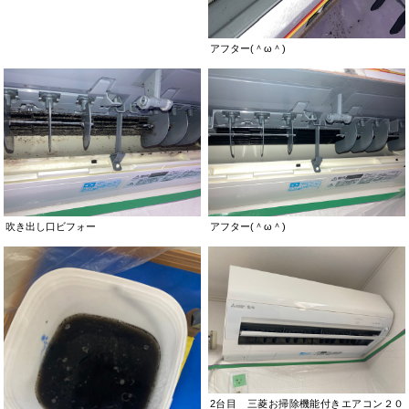
アフター(＾ω＾)
吹き出し口ビフォー
アフター(＾ω＾)
2台目 三菱お掃除機能付きエアコン２０