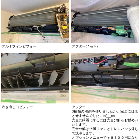
アルミフィンビフォー
アフター(＾ω＾)
吹き出し口ビフォー
アフター
3種類の洗剤を使いましたが、完全には落
とせませんでした。m(__)m
完全に綺麗にするには完全分解をお勧めい
たします。
完全分解は送風ファンとドレンパンも外し
て洗浄します。
オプションメニューで＋８８００円になり