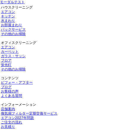
モーダルテスト
ハウスクリーニング
エアコン
キッチン
水まわり
お部屋まわり
パックサービス
その他のお掃除
オフィスクリーニング
エアコン
カーペット
ガラス・サッシ
フロア
蛍光灯
その他のお掃除
コンテンツ
ビフォー・アフター
ブログ
お客様の声
よくある質問
インフォーメーション
店舗案内
換気扇フィルター定期交換サービス
エアコン2027年問題
ご注文の流れ
お見積り