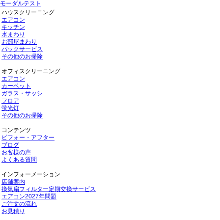
モーダルテスト
ハウスクリーニング
エアコン
キッチン
水まわり
お部屋まわり
パックサービス
その他のお掃除
オフィスクリーニング
エアコン
カーペット
ガラス・サッシ
フロア
蛍光灯
その他のお掃除
コンテンツ
ビフォー・アフター
ブログ
お客様の声
よくある質問
インフォーメーション
店舗案内
換気扇フィルター定期交換サービス
エアコン2027年問題
ご注文の流れ
お見積り