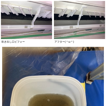
吹き出し口ビフォー
アフター(＾ω＾)