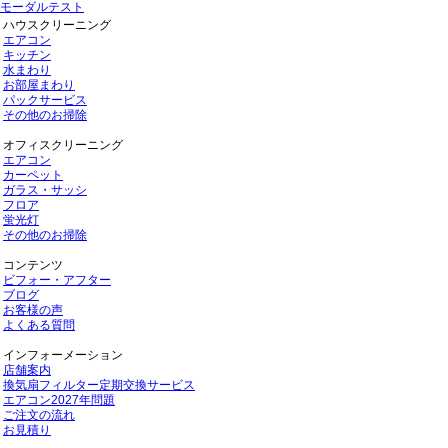
モーダルテスト
ハウスクリーニング
エアコン
キッチン
水まわり
お部屋まわり
パックサービス
その他のお掃除
オフィスクリーニング
エアコン
カーペット
ガラス・サッシ
フロア
蛍光灯
その他のお掃除
コンテンツ
ビフォー・アフター
ブログ
お客様の声
よくある質問
インフォーメーション
店舗案内
換気扇フィルター定期交換サービス
エアコン2027年問題
ご注文の流れ
お見積り