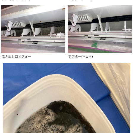
吹き出し口ビフォー
アフター(＾ω＾)