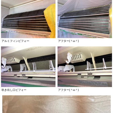
アルミフィンビフォー
アフター(＾ω＾)
吹き出し口ビフォー
アフター(＾ω＾)