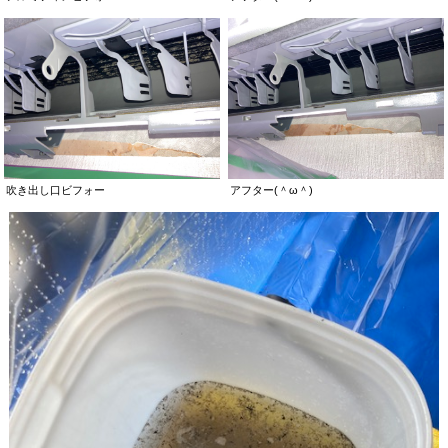
吹き出し口ビフォー
アフター(＾ω＾)