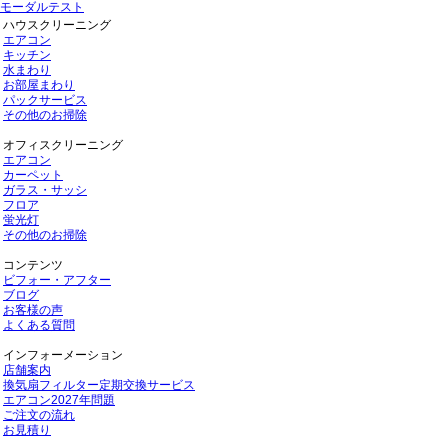
モーダルテスト
ハウスクリーニング
エアコン
キッチン
水まわり
お部屋まわり
パックサービス
その他のお掃除
オフィスクリーニング
エアコン
カーペット
ガラス・サッシ
フロア
蛍光灯
その他のお掃除
コンテンツ
ビフォー・アフター
ブログ
お客様の声
よくある質問
インフォーメーション
店舗案内
換気扇フィルター定期交換サービス
エアコン2027年問題
ご注文の流れ
お見積り