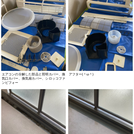
エアコンの分解した部品と照明カバー、換
アフター(＾ω＾)
気口カバー、換気扇カバー、シロッコファ
ンビフォー