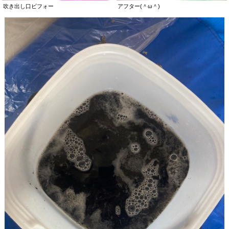
吹き出し口ビフォー
アフター(＾ω＾)