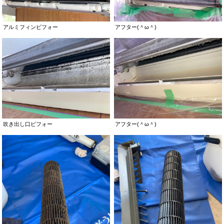
アルミフィンビフォー
アフター(＾ω＾)
吹き出し口ビフォー
アフター(＾ω＾)