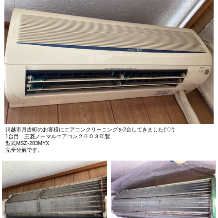
川越市月吉町のお客様にエアコンクリーニングを2台してきました('◇')ゞ
1台目 三菱ノーマルエアコン２００３年製
型式MSZ-283MYX
完全分解です。