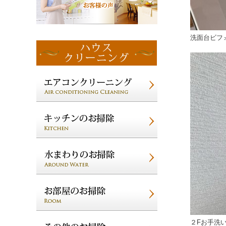
洗面台ビフ
２Fお手洗