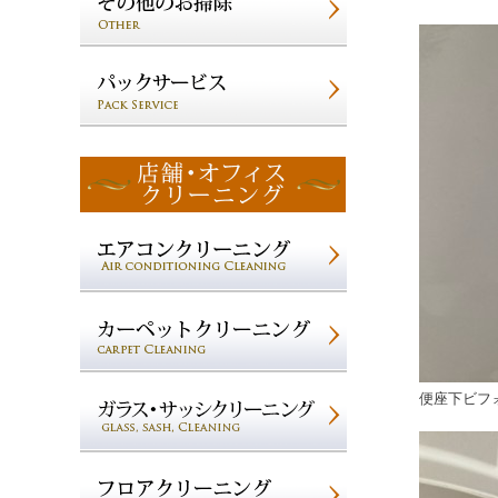
便座下ビフ