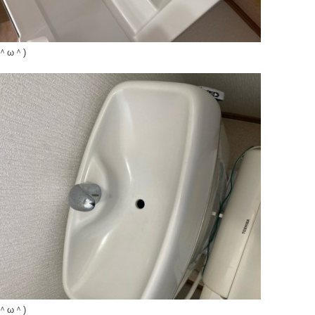
＾ω＾)
＾ω＾)