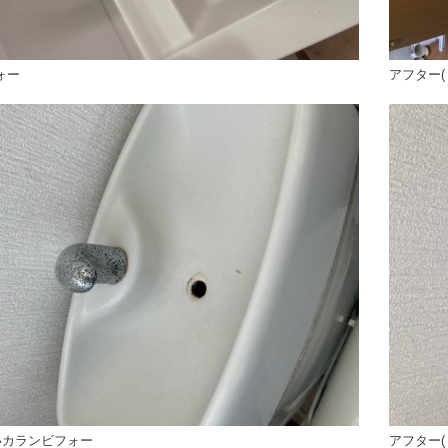
ォー
アフター(
いカランビフォー
アフター(