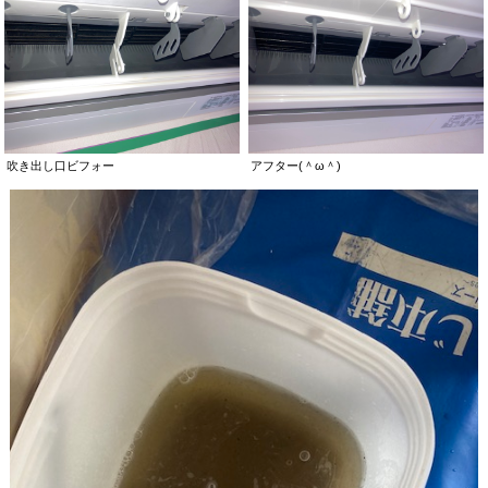
吹き出し口ビフォー
アフター(＾ω＾)