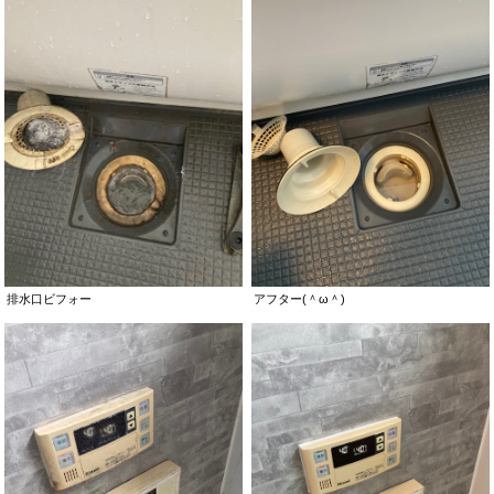
排水口ビフォー
アフター(＾ω＾)