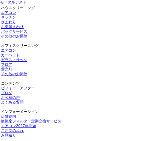
モーダルテスト
ハウスクリーニング
エアコン
キッチン
水まわり
お部屋まわり
パックサービス
その他のお掃除
オフィスクリーニング
エアコン
カーペット
ガラス・サッシ
フロア
蛍光灯
その他のお掃除
コンテンツ
ビフォー・アフター
ブログ
お客様の声
よくある質問
インフォーメーション
店舗案内
換気扇フィルター定期交換サービス
エアコン2027年問題
ご注文の流れ
お見積り