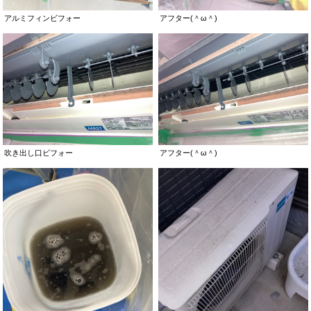
アルミフィンビフォー
アフター(＾ω＾)
吹き出し口ビフォー
アフター(＾ω＾)