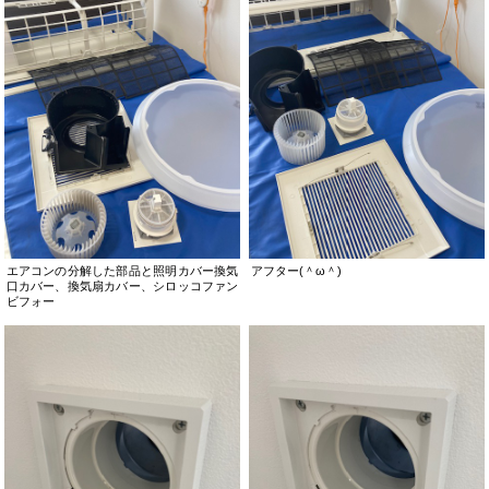
エアコンの分解した部品と照明カバー換気
アフター(＾ω＾)
口カバー、換気扇カバー、シロッコファン
ビフォー