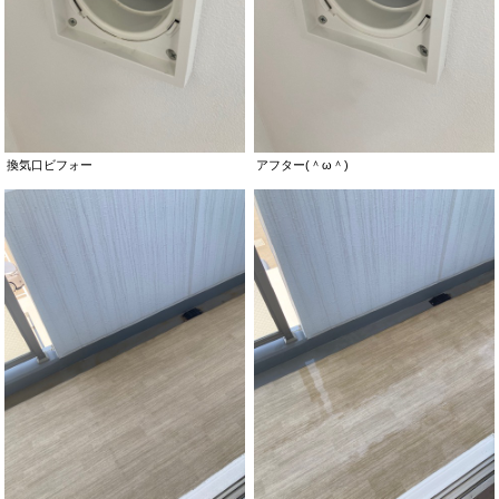
換気口ビフォー
アフター(＾ω＾)