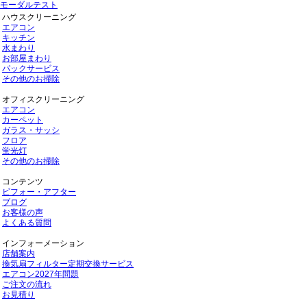
モーダルテスト
ハウスクリーニング
エアコン
キッチン
水まわり
お部屋まわり
パックサービス
その他のお掃除
オフィスクリーニング
エアコン
カーペット
ガラス・サッシ
フロア
蛍光灯
その他のお掃除
コンテンツ
ビフォー・アフター
ブログ
お客様の声
よくある質問
インフォーメーション
店舗案内
換気扇フィルター定期交換サービス
エアコン2027年問題
ご注文の流れ
お見積り