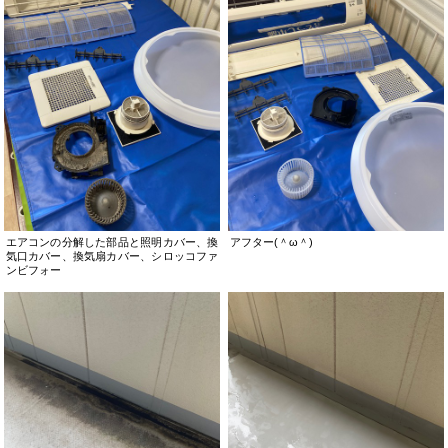
エアコンの分解した部品と照明カバー、換
アフター(＾ω＾)
気口カバー、換気扇カバー、シロッコファ
ンビフォー