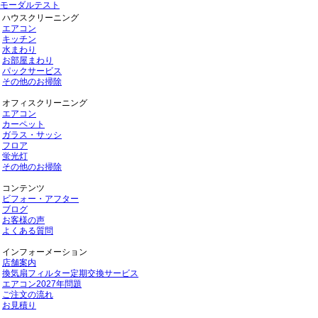
モーダルテスト
ハウスクリーニング
エアコン
キッチン
水まわり
お部屋まわり
パックサービス
その他のお掃除
オフィスクリーニング
エアコン
カーペット
ガラス・サッシ
フロア
蛍光灯
その他のお掃除
コンテンツ
ビフォー・アフター
ブログ
お客様の声
よくある質問
インフォーメーション
店舗案内
換気扇フィルター定期交換サービス
エアコン2027年問題
ご注文の流れ
お見積り