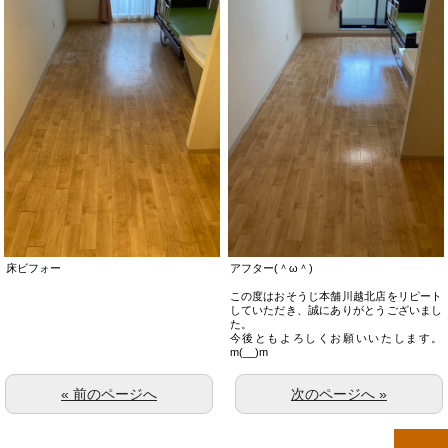
床ビフォー
アフター(＾ω＾)
この度はおそうじ本舗川越北店をリピート
していただき、誠にありがとうございまし
た。
今後ともよろしくお願いいたします。
m(__)m
« 前のページへ
次のページへ »