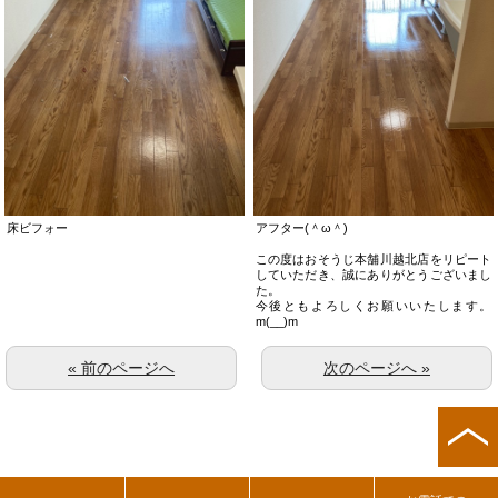
床ビフォー
アフター(＾ω＾)
この度はおそうじ本舗川越北店をリピート
していただき、誠にありがとうございまし
た。
今後ともよろしくお願いいたします。
m(__)m
« 前のページへ
次のページへ »