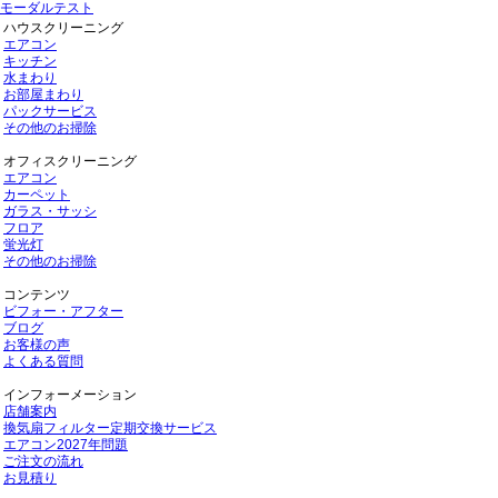
モーダルテスト
ハウスクリーニング
エアコン
キッチン
水まわり
お部屋まわり
パックサービス
その他のお掃除
オフィスクリーニング
エアコン
カーペット
ガラス・サッシ
フロア
蛍光灯
その他のお掃除
コンテンツ
ビフォー・アフター
ブログ
お客様の声
よくある質問
インフォーメーション
店舗案内
換気扇フィルター定期交換サービス
エアコン2027年問題
ご注文の流れ
お見積り