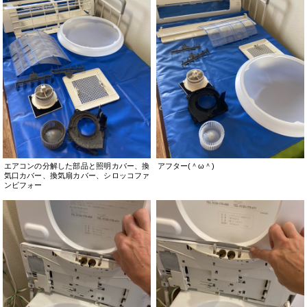
エアコンの分解した部品と照明カバー、換
アフター(＾ω＾)
気口カバー、換気扇カバー、シロッコファ
ンビフォー