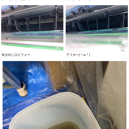
吹き出し口ビフォー
アフター(＾ω＾)