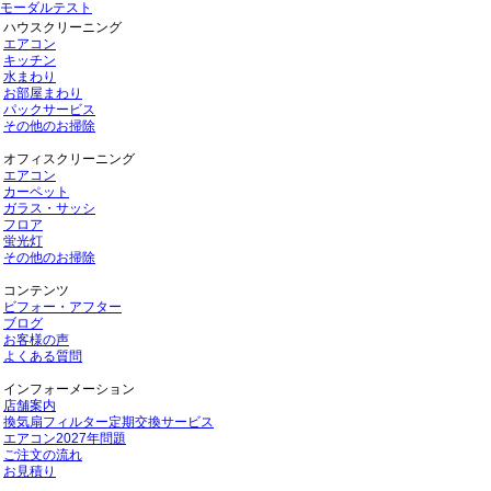
モーダルテスト
ハウスクリーニング
エアコン
キッチン
水まわり
お部屋まわり
パックサービス
その他のお掃除
オフィスクリーニング
エアコン
カーペット
ガラス・サッシ
フロア
蛍光灯
その他のお掃除
コンテンツ
ビフォー・アフター
ブログ
お客様の声
よくある質問
インフォーメーション
店舗案内
換気扇フィルター定期交換サービス
エアコン2027年問題
ご注文の流れ
お見積り