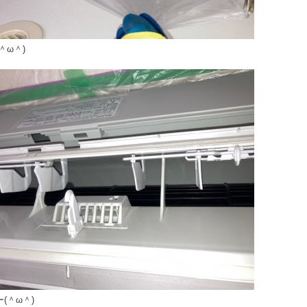
＾ω＾)
(＾ω＾)