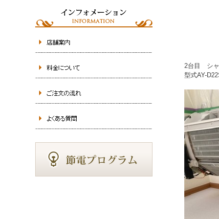
2台目 シ
型式AY-D22