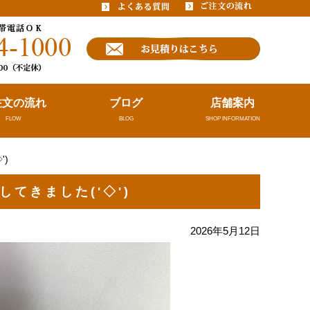
注文の流れ
ブログ
店舗案内
FLOW
BLOG
SHOP INFORMATION
')ゞ
てきました('◇')ゞ
2026年5月12日