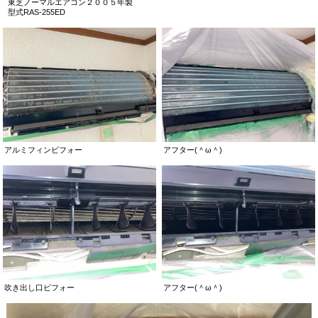
東芝ノーマルエアコン２００５年製
型式RAS-255ED
アルミフィンビフォー
アフター(＾ω＾)
吹き出し口ビフォー
アフター(＾ω＾)