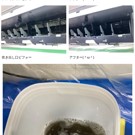
吹き出し口ビフォー
アフター(＾ω＾)