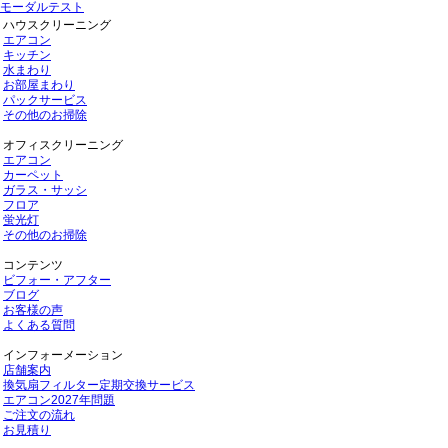
モーダルテスト
ハウスクリーニング
エアコン
キッチン
水まわり
お部屋まわり
パックサービス
その他のお掃除
オフィスクリーニング
エアコン
カーペット
ガラス・サッシ
フロア
蛍光灯
その他のお掃除
コンテンツ
ビフォー・アフター
ブログ
お客様の声
よくある質問
インフォーメーション
店舗案内
換気扇フィルター定期交換サービス
エアコン2027年問題
ご注文の流れ
お見積り