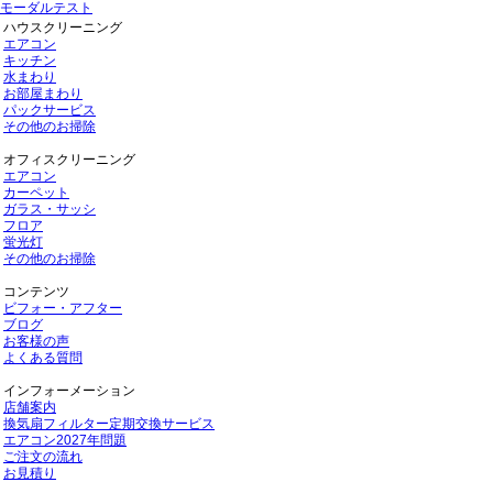
モーダルテスト
ハウスクリーニング
エアコン
キッチン
水まわり
お部屋まわり
パックサービス
その他のお掃除
オフィスクリーニング
エアコン
カーペット
ガラス・サッシ
フロア
蛍光灯
その他のお掃除
コンテンツ
ビフォー・アフター
ブログ
お客様の声
よくある質問
インフォーメーション
店舗案内
換気扇フィルター定期交換サービス
エアコン2027年問題
ご注文の流れ
お見積り