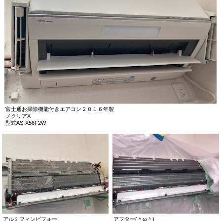
富士通お掃除機能付きエアコン２０１６年製
ノクリアX
型式AS-X56F2W
アルミフィンビフォー
アフター(＾ω＾)