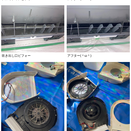
吹き出し口ビフォー
アフター(＾ω＾)