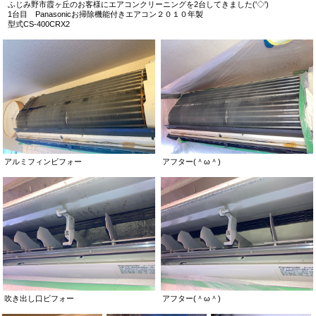
ふじみ野市霞ヶ丘のお客様にエアコンクリーニングを2台してきました('◇')ゞ
1台目 Panasonicお掃除機能付きエアコン２０１０年製
型式CS-400CRX2
アルミフィンビフォー
アフター(＾ω＾)
吹き出し口ビフォー
アフター(＾ω＾)