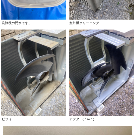
洗浄後の汚水です。
室外機クリーニング
ビフォー
アフター(＾ω＾)