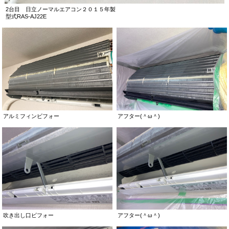
2台目 日立ノーマルエアコン２０１５年製
型式RAS-AJ22E
アルミフィンビフォー
アフター(＾ω＾)
吹き出し口ビフォー
アフター(＾ω＾)