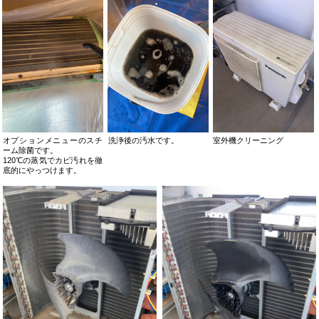
オプションメニューのスチ
洗浄後の汚水です。
室外機クリーニング
ーム除菌です。
120℃の蒸気でカビ汚れを徹
底的にやっつけます。