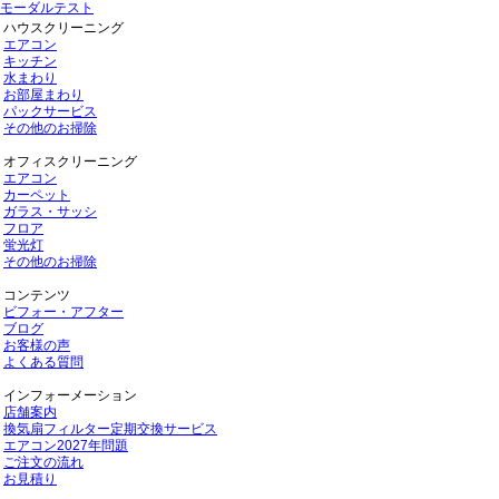
モーダルテスト
ハウスクリーニング
エアコン
キッチン
水まわり
お部屋まわり
パックサービス
その他のお掃除
オフィスクリーニング
エアコン
カーペット
ガラス・サッシ
フロア
蛍光灯
その他のお掃除
コンテンツ
ビフォー・アフター
ブログ
お客様の声
よくある質問
インフォーメーション
店舗案内
換気扇フィルター定期交換サービス
エアコン2027年問題
ご注文の流れ
お見積り