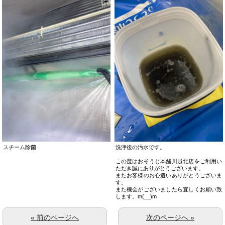
スチーム除菌
洗浄後の汚水です。
この度はおそうじ本舗川越北店をご利用い
ただき誠にありがとうございます。
またお客様のお心遣いありがとうございま
す。
また機会がございましたら宜しくお願い致
します。m(__)m
« 前のページへ
次のページへ »