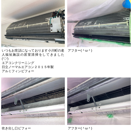
いつもお世話になっております小川町の老
アフター(＾ω＾)
人福祉施設の居室清掃をしてきました
('◇')ゞ
エアコンクリーニング
日立ノーマルエアコン２０１５年製
アルミフィンビフォー
吹き出し口ビフォー
アフター(＾ω＾)