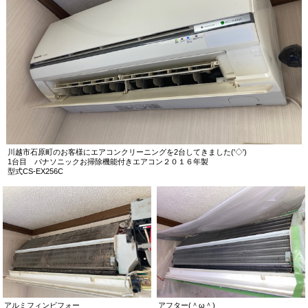
川越市石原町のお客様にエアコンクリーニングを2台してきました('◇')ゞ
1台目 パナソニックお掃除機能付きエアコン２０１６年製
型式CS-EX256C
アルミフィンビフォー
アフター(＾ω＾)