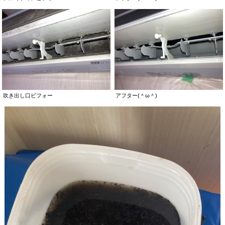
吹き出し口ビフォー
アフター(＾ω＾)