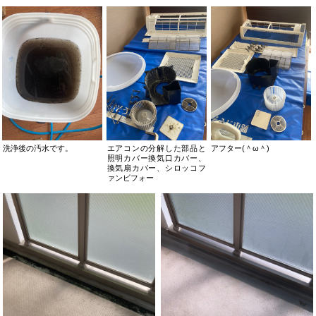
洗浄後の汚水です。
エアコンの分解した部品と
アフター(＾ω＾)
照明カバー換気口カバー、
換気扇カバー、シロッコフ
ァンビフォー