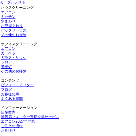
モーダルテスト
ハウスクリーニング
エアコン
キッチン
水まわり
お部屋まわり
パックサービス
その他のお掃除
オフィスクリーニング
エアコン
カーペット
ガラス・サッシ
フロア
蛍光灯
その他のお掃除
コンテンツ
ビフォー・アフター
ブログ
お客様の声
よくある質問
インフォーメーション
店舗案内
換気扇フィルター定期交換サービス
エアコン2027年問題
ご注文の流れ
お見積り