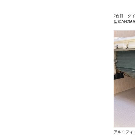
2台目 ダ
型式AN25U
アルミフィ