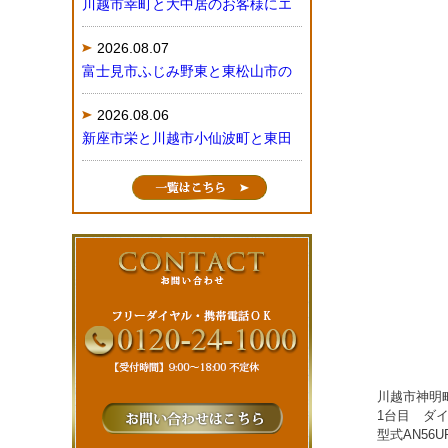
川越市幸町と大中居のお客様にエ
2026.08.07
富士見市ふじみ野東と東松山市の
2026.08.06
新座市栄と川越市小仙波町と東田
川越市神明
1台目 ダ
型式AN56U