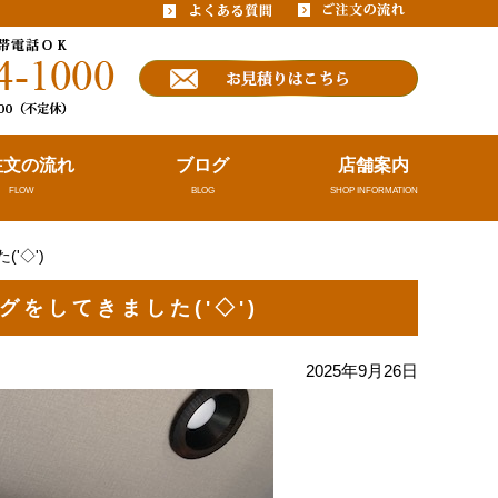
注文の流れ
ブログ
店舗案内
FLOW
BLOG
SHOP INFORMATION
'◇')ゞ
をしてきました('◇')ゞ
2025年9月26日