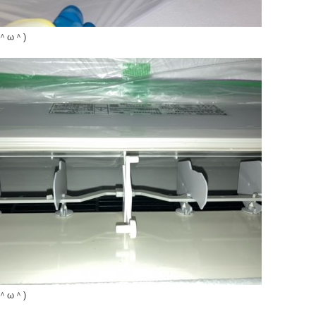
＾ω＾)
＾ω＾)