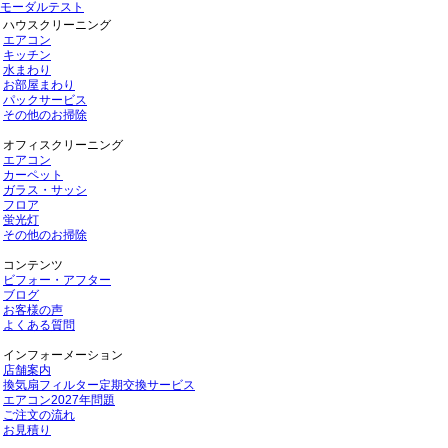
モーダルテスト
ハウスクリーニング
エアコン
キッチン
水まわり
お部屋まわり
パックサービス
その他のお掃除
オフィスクリーニング
エアコン
カーペット
ガラス・サッシ
フロア
蛍光灯
その他のお掃除
コンテンツ
ビフォー・アフター
ブログ
お客様の声
よくある質問
インフォーメーション
店舗案内
換気扇フィルター定期交換サービス
エアコン2027年問題
ご注文の流れ
お見積り