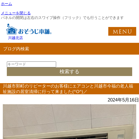
ホーム
メニューを閉じる
パネルの開閉は左右のスワイプ操作（フリック）でも行うことができます
川越北店
ブログ内検索
川越市郭町のリピーターのお客様にエアコンと川越市今福の老人福
祉施設の居室清掃に行って来ました(^O^)／
2024年5月16日