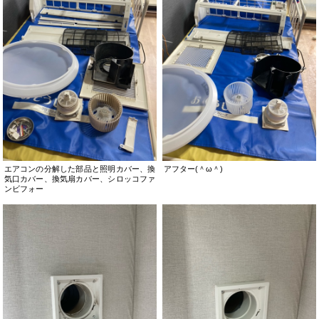
エアコンの分解した部品と照明カバー、換
アフター(＾ω＾)
気口カバー、換気扇カバー、シロッコファ
ンビフォー