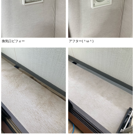
換気口ビフォー
アフター(＾ω＾)