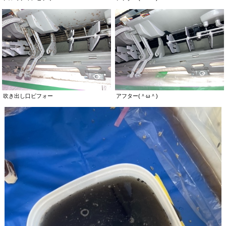
吹き出し口ビフォー
アフター(＾ω＾)