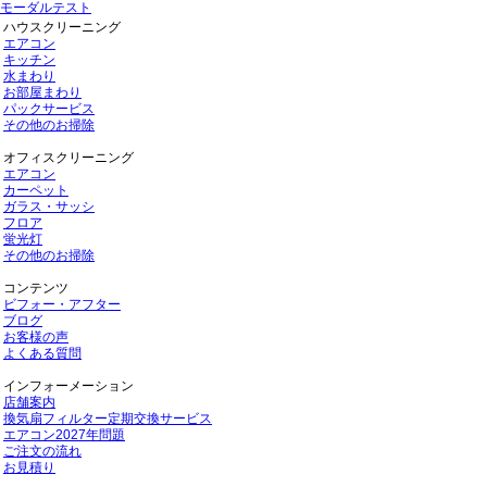
モーダルテスト
ハウスクリーニング
エアコン
キッチン
水まわり
お部屋まわり
パックサービス
その他のお掃除
オフィスクリーニング
エアコン
カーペット
ガラス・サッシ
フロア
蛍光灯
その他のお掃除
コンテンツ
ビフォー・アフター
ブログ
お客様の声
よくある質問
インフォーメーション
店舗案内
換気扇フィルター定期交換サービス
エアコン2027年問題
ご注文の流れ
お見積り