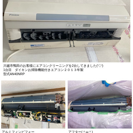
川越市鴨田のお客様にエアコンクリーニングを2台してきました('◇')ゞ
1台目 ダイキンお掃除機能付きエアコン２０１３年製
型式AN40NRP
アルミフィンビフォー
アフター(＾ω＾)