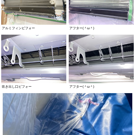
アルミフィンビフォー
アフター(＾ω＾)
吹き出し口ビフォー
アフター(＾ω＾)