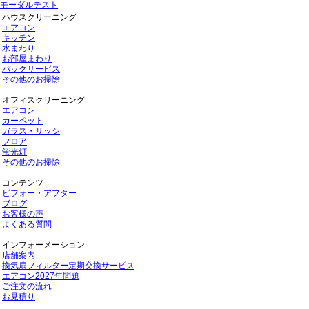
モーダルテスト
ハウスクリーニング
エアコン
キッチン
水まわり
お部屋まわり
パックサービス
その他のお掃除
オフィスクリーニング
エアコン
カーペット
ガラス・サッシ
フロア
蛍光灯
その他のお掃除
コンテンツ
ビフォー・アフター
ブログ
お客様の声
よくある質問
インフォーメーション
店舗案内
換気扇フィルター定期交換サービス
エアコン2027年問題
ご注文の流れ
お見積り