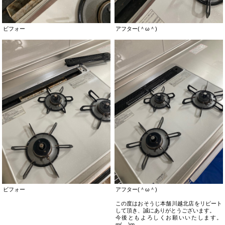
ビフォー
アフター(＾ω＾)
ビフォー
アフター(＾ω＾)
この度はおそうじ本舗川越北店をリピート
して頂き、誠にありがとうございます。
今後ともよろしくお願いいたします。
m(__)m