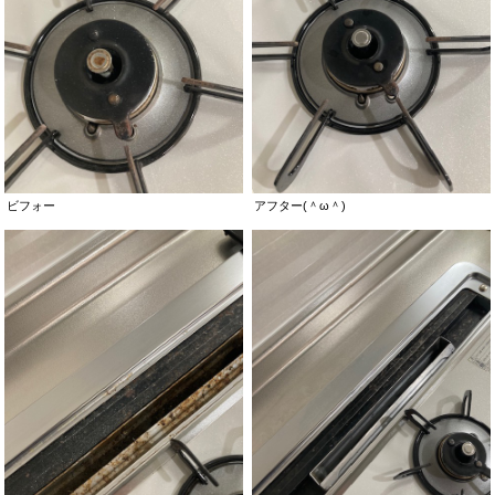
ビフォー
アフター(＾ω＾)