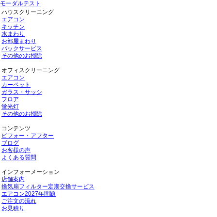
モーダルテスト
ハウスクリーニング
エアコン
キッチン
水まわり
お部屋まわり
パックサービス
その他のお掃除
オフィスクリーニング
エアコン
カーペット
ガラス・サッシ
フロア
蛍光灯
その他のお掃除
コンテンツ
ビフォー・アフター
ブログ
お客様の声
よくある質問
インフォーメーション
店舗案内
換気扇フィルター定期交換サービス
エアコン2027年問題
ご注文の流れ
お見積り