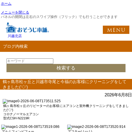
ホーム
メニューを閉じる
パネルの開閉は左右のスワイプ操作（フリック）でも行うことができます
川越北店
ブログ内検索
鶴ヶ島市松ヶ丘と川越市寺尾と今福のお客様にクリーニングをして
きました('◇')ゞ
2026年6月8日
鶴ヶ島市松ヶ丘のリピーターのお客様にエアコンと室外機クリーニングをしてきまし
た('◇')ゞ
コロナノーマルエアコン
型式CSH-N2219R
アルミフィンビフォー
アフター(＾ω＾)