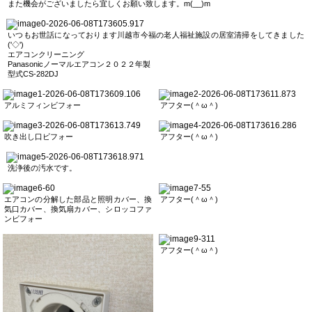
また機会がございましたら宜しくお願い致します。m(__)m
いつもお世話になっております川越市今福の老人福祉施設の居室清掃をしてきました
('◇')ゞ
エアコンクリーニング
Panasonicノーマルエアコン２０２２年製
型式CS-282DJ
アルミフィンビフォー
アフター(＾ω＾)
吹き出し口ビフォー
アフター(＾ω＾)
洗浄後の汚水です。
エアコンの分解した部品と照明カバー、換
アフター(＾ω＾)
気口カバー、換気扇カバー、シロッコファ
ンビフォー
アフター(＾ω＾)