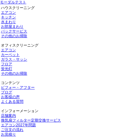
モーダルテスト
ハウスクリーニング
エアコン
キッチン
水まわり
お部屋まわり
パックサービス
その他のお掃除
オフィスクリーニング
エアコン
カーペット
ガラス・サッシ
フロア
蛍光灯
その他のお掃除
コンテンツ
ビフォー・アフター
ブログ
お客様の声
よくある質問
インフォーメーション
店舗案内
換気扇フィルター定期交換サービス
エアコン2027年問題
ご注文の流れ
お見積り