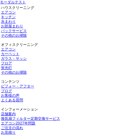
モーダルテスト
ハウスクリーニング
エアコン
キッチン
水まわり
お部屋まわり
パックサービス
その他のお掃除
オフィスクリーニング
エアコン
カーペット
ガラス・サッシ
フロア
蛍光灯
その他のお掃除
コンテンツ
ビフォー・アフター
ブログ
お客様の声
よくある質問
インフォーメーション
店舗案内
換気扇フィルター定期交換サービス
エアコン2027年問題
ご注文の流れ
お見積り