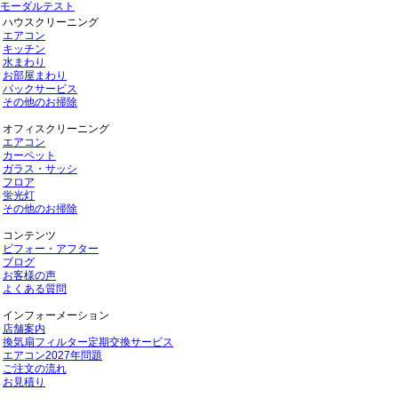
モーダルテスト
ハウスクリーニング
エアコン
キッチン
水まわり
お部屋まわり
パックサービス
その他のお掃除
オフィスクリーニング
エアコン
カーペット
ガラス・サッシ
フロア
蛍光灯
その他のお掃除
コンテンツ
ビフォー・アフター
ブログ
お客様の声
よくある質問
インフォーメーション
店舗案内
換気扇フィルター定期交換サービス
エアコン2027年問題
ご注文の流れ
お見積り