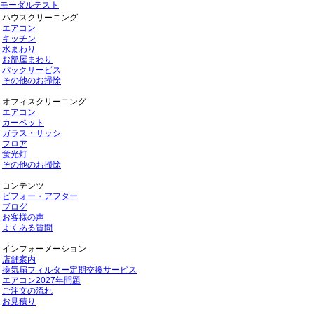
モーダルテスト
ハウスクリーニング
エアコン
キッチン
水まわり
お部屋まわり
パックサービス
その他のお掃除
オフィスクリーニング
エアコン
カーペット
ガラス・サッシ
フロア
蛍光灯
その他のお掃除
コンテンツ
ビフォー・アフター
ブログ
お客様の声
よくある質問
インフォーメーション
店舗案内
換気扇フィルター定期交換サービス
エアコン2027年問題
ご注文の流れ
お見積り